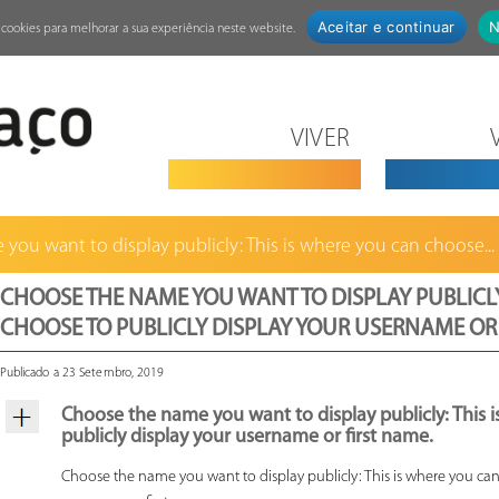
Aceitar e continuar
N
za cookies para melhorar a sua experiência neste website.
VIVER
ou want to display publicly: This is where you can choose...
CHOOSE THE NAME YOU WANT TO DISPLAY PUBLICLY
CHOOSE TO PUBLICLY DISPLAY YOUR USERNAME OR 
Publicado a 23 Setembro, 2019
Choose the name you want to display publicly: This 
publicly display your username or first name.
Choose the name you want to display publicly: This is where you can