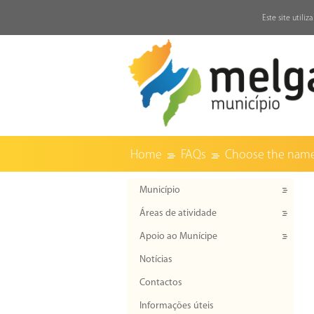
↓
Este site utili
Home
FAQs
Choose the name y
Município
Áreas de atividade
Apoio ao Munícipe
Notícias
Contactos
Informações úteis