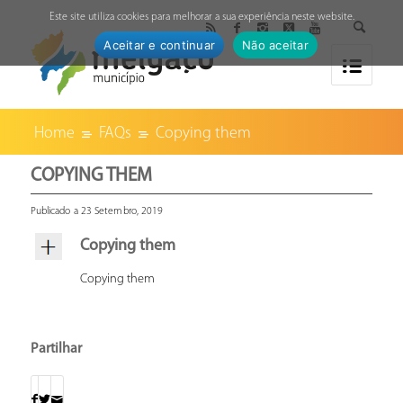
↓
Este site utiliza cookies para melhorar a sua experiência neste website.
Aceitar e continuar
Não aceitar
Home
FAQs
Copying them
COPYING THEM
Publicado a 23 Setembro, 2019
Copying them
Copying them
Partilhar