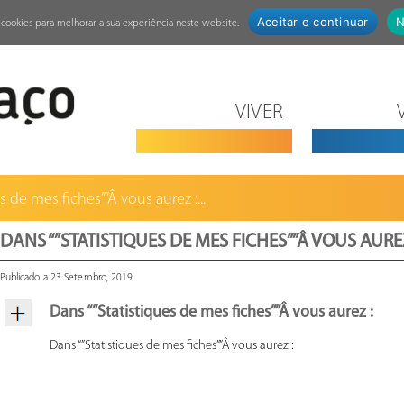
Aceitar e continuar
N
za cookies para melhorar a sua experiência neste website.
VIVER
s de mes fiches””Â vous aurez :...
DANS “”STATISTIQUES DE MES FICHES””Â VOUS AUREZ
Publicado a 23 Setembro, 2019
Dans “”Statistiques de mes fiches””Â vous aurez :
Dans “”Statistiques de mes fiches””Â vous aurez :