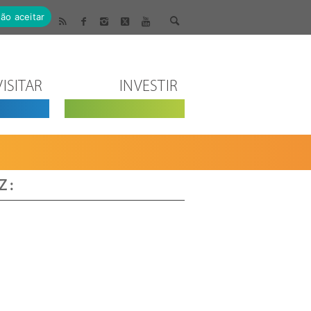
ão aceitar
VISITAR
INVESTIR
 :