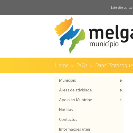
↓
Este site utili
Home
FAQs
Dans “”Statistique
Município
Áreas de atividade
Apoio ao Munícipe
Notícias
Contactos
Informações úteis