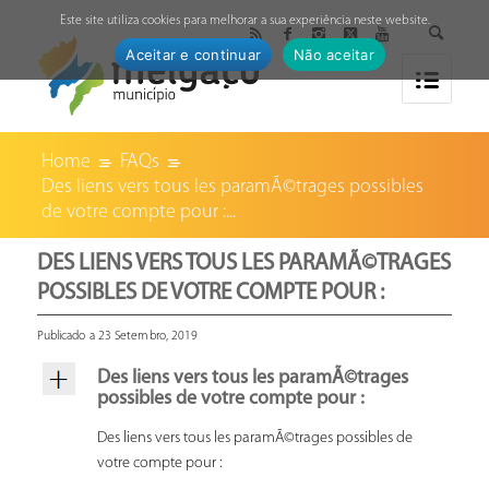
↓
Este site utiliza cookies para melhorar a sua experiência neste website.
Aceitar e continuar
Não aceitar
Home
FAQs
Des liens vers tous les paramÃ©trages possibles
de votre compte pour :...
DES LIENS VERS TOUS LES PARAMÃ©TRAGES
POSSIBLES DE VOTRE COMPTE POUR :
Publicado a 23 Setembro, 2019
Des liens vers tous les paramÃ©trages
possibles de votre compte pour :
Des liens vers tous les paramÃ©trages possibles de
votre compte pour :