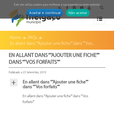
↓
Este site utiliza cookies para melhorar a sua experiência neste website.
Aceitar e continuar
Não aceitar
Home
FAQs
En allant dans “”Ajouter une fiche”” dans “”Vos...
EN ALLANT DANS “”AJOUTER UNE FICHE””
DANS “”VOS FORFAITS””
Publicado a 23 Setembro, 2019
En allant dans “”Ajouter une fiche””
dans “”Vos forfaits””
En allant dans “”Ajouter une fiche”” dans “”Vos
forfaits””