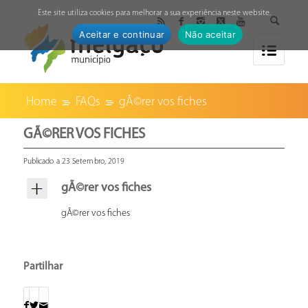
↓
Este site utiliza cookies para melhorar a sua experiência neste website.
Aceitar e continuar
Não aceitar
Home
FAQs
gÃ©rer vos fiches
GÃ©RER VOS FICHES
Publicado a 23 Setembro, 2019
gÃ©rer vos fiches
gÃ©rer vos fiches
Partilhar