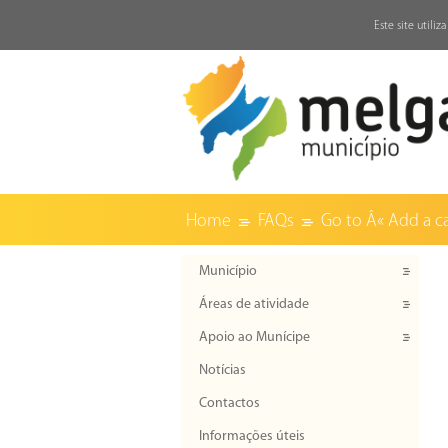
↓
Este site utili
Home
FAQs
Go to Â« Add a c
Município
Áreas de atividade
Apoio ao Munícipe
Notícias
Contactos
Informações úteis