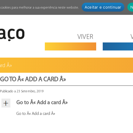
Aceitar e continuar
N
za cookies para melhorar a sua experiência neste website.
VIVER
ard Â»
GO TO Â« ADD A CARD Â»
Publicado a 23 Setembro, 2019
Go to Â« Add a card Â»
Go to Â« Add a card Â»