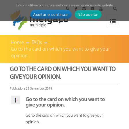
↓
Este site utiliza cookies para melhorar a sua experiência neste website.
Aceitar e continuar
Não aceitar
Home
FAQs
Go to the card on which you want to give your
opinion.
GO TO THE CARD ON WHICH YOU WANT TO
GIVE YOUR OPINION.
Publicado a 23 Setembro, 2019
Go to the card on which you want to
give your opinion.
Go to the card on which you want to give your
opinion.