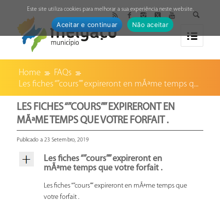
↓
Este site utiliza cookies para melhorar a sua experiência neste website.
Aceitar e continuar
Não aceitar
Home
FAQs
Les fiches “”cours”” expireront en mÃªme temps q...
LES FICHES “”COURS”” EXPIRERONT EN
MÃªME TEMPS QUE VOTRE FORFAIT .
Publicado a 23 Setembro, 2019
Les fiches “”cours”” expireront en
mÃªme temps que votre forfait .
Les fiches “”cours”” expireront en mÃªme temps que
votre forfait .