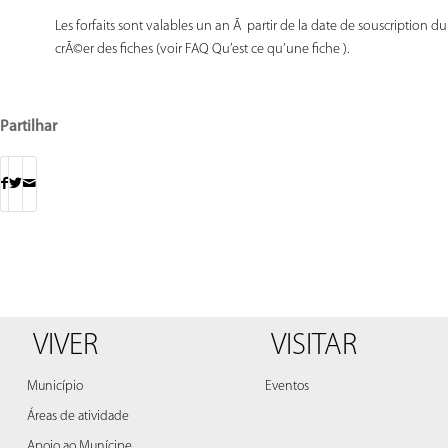
Les forfaits sont valables un an Ã partir de la date de souscription du 
crÃ©er des fiches (voir FAQ Qu’est ce qu’une fiche ).
Partilhar
VIVER
VISITAR
Município
Eventos
Áreas de atividade
Apoio ao Munícipe