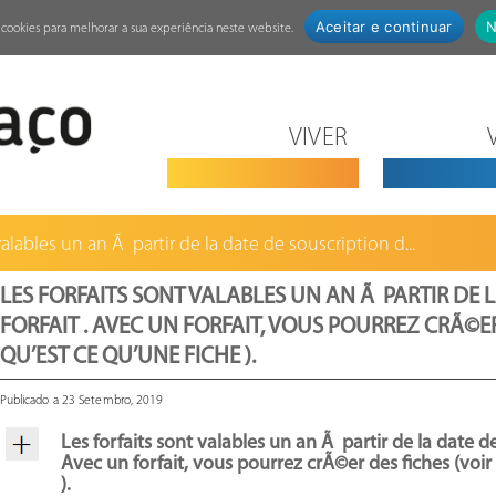
Aceitar e continuar
N
za cookies para melhorar a sua experiência neste website.
VIVER
valables un an Ã partir de la date de souscription d...
LES FORFAITS SONT VALABLES UN AN Ã PARTIR DE 
FORFAIT . AVEC UN FORFAIT, VOUS POURREZ CRÃ©ER
QU’EST CE QU’UNE FICHE ).
Publicado a 23 Setembro, 2019
Les forfaits sont valables un an Ã partir de la date de
Avec un forfait, vous pourrez crÃ©er des fiches (voir
).