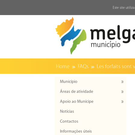
↓
Este site utili
Home
FAQs
Les forfaits sont 
Município
Áreas de atividade
Apoio ao Munícipe
Notícias
Contactos
Informações úteis