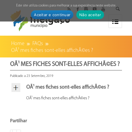
↓
Este site utiliza cookies para melhorar a sua experiência neste website.
Aceitar e continuar
Não aceitar
Home
FAQs
OÃ¹ mes fiches sont-elles affichÃ©es ?
OÃ¹ MES FICHES SONT-ELLES AFFICHÃ©ES ?
Publicado a 23 Setembro, 2019
OÃ¹ mes fiches sont-elles affichÃ©es ?
OÃ¹ mes fiches sont-elles affichÃ©es ?
Partilhar