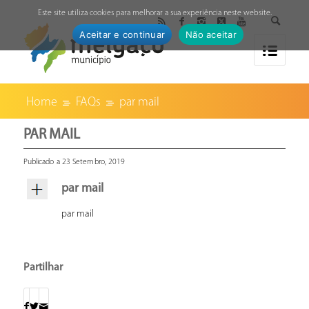
↓
Este site utiliza cookies para melhorar a sua experiência neste website.
Aceitar e continuar
Não aceitar
Home
FAQs
par mail
PAR MAIL
Publicado a 23 Setembro, 2019
par mail
par mail
Partilhar