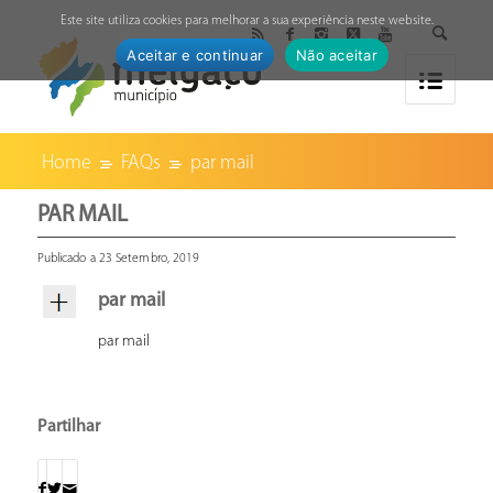
↓
Este site utiliza cookies para melhorar a sua experiência neste website.
Aceitar e continuar
Não aceitar
Home
FAQs
par mail
PAR MAIL
Publicado a 23 Setembro, 2019
par mail
par mail
Partilhar