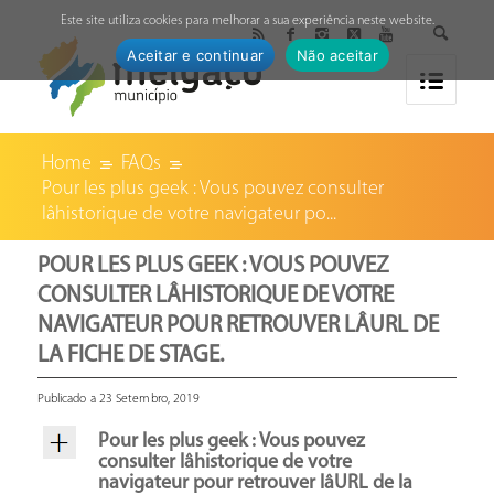
↓
Este site utiliza cookies para melhorar a sua experiência neste website.
Aceitar e continuar
Não aceitar
Home
FAQs
Pour les plus geek : Vous pouvez consulter
lâhistorique de votre navigateur po...
POUR LES PLUS GEEK : VOUS POUVEZ
CONSULTER LÂHISTORIQUE DE VOTRE
NAVIGATEUR POUR RETROUVER LÂURL DE
LA FICHE DE STAGE.
Publicado a 23 Setembro, 2019
Pour les plus geek : Vous pouvez
consulter lâhistorique de votre
navigateur pour retrouver lâURL de la