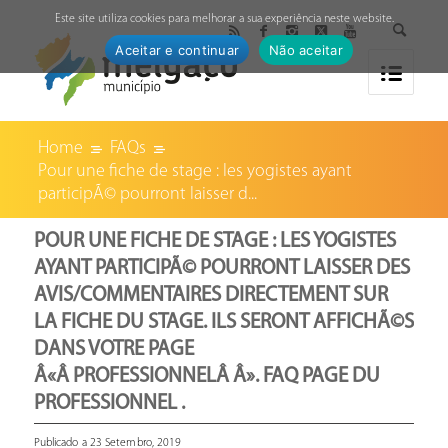
↓
Este site utiliza cookies para melhorar a sua experiência neste website.
Aceitar e continuar
Não aceitar
Home
FAQs
Pour une fiche de stage : les yogistes ayant
participÃ© pourront laisser d...
POUR UNE FICHE DE STAGE : LES YOGISTES
AYANT PARTICIPÃ© POURRONT LAISSER DES
AVIS/COMMENTAIRES DIRECTEMENT SUR
LA FICHE DU STAGE. ILS SERONT AFFICHÃ©S
DANS VOTRE PAGE
Â«Â PROFESSIONNELÂ Â». FAQ PAGE DU
PROFESSIONNEL .
Publicado a 23 Setembro, 2019