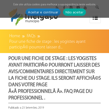
↓
Este site utiliza cookies para melhorar a sua experiência neste website.
Aceitar e continuar
Não aceitar
Home
FAQs
Pour une fiche de stage : les yogistes ayant
participÃ© pourront laisser d...
POUR UNE FICHE DE STAGE : LES YOGISTES
AYANT PARTICIPÃ© POURRONT LAISSER DES
AVIS/COMMENTAIRES DIRECTEMENT SUR
LA FICHE DU STAGE. ILS SERONT AFFICHÃ©S
DANS VOTRE PAGE
Â«Â PROFESSIONNELÂ Â». FAQ PAGE DU
PROFESSIONNEL .
Publicado a 23 Setembro, 2019