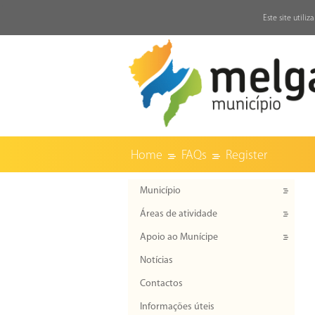
↓
Este site utili
Home
FAQs
Register
Município
Áreas de atividade
Apoio ao Munícipe
Notícias
Contactos
Informações úteis