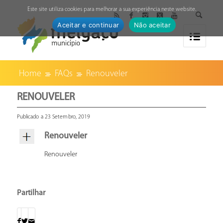
↓
Este site utiliza cookies para melhorar a sua experiência neste website.
Aceitar e continuar
Não aceitar
Home
FAQs
Renouveler
RENOUVELER
Publicado a 23 Setembro, 2019
Renouveler
Renouveler
Partilhar