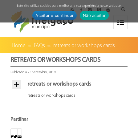
↓
Este site utiliza cookies para melhorar a sua experiência neste website.
Aceitar e continuar
Não aceitar
Home
FAQs
retreats or workshops cards
RETREATS OR WORKSHOPS CARDS
Publicado a 23 Setembro, 2019
retreats or workshops cards
retreats or workshops cards
Partilhar