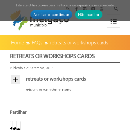
↓
Este site utiliza cookies para melhorar a sua experiência neste website.
Aceitar e continuar
Não aceitar
Home
FAQs
retreats or workshops cards
RETREATS OR WORKSHOPS CARDS
Publicado a 23 Setembro, 2019
retreats or workshops cards
retreats or workshops cards
Partilhar