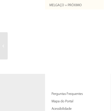
MELGAÇO + PRÓXIMO
Afficher et Trier : si vous avez de
nombreuses discussions, vous
pouvez utiliser...
Perguntas Frequentes
Mapa do Portal
Acessibilidade