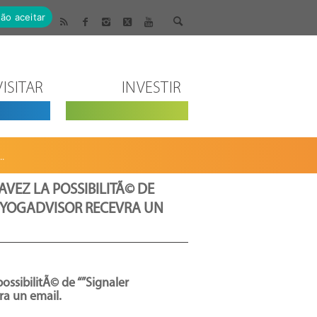
ão aceitar
VISITAR
INVESTIR
.
VEZ LA POSSIBILITÃ© DE
DE YOGADVISOR RECEVRA UN
ossibilitÃ© de “”Signaler
ra un email.