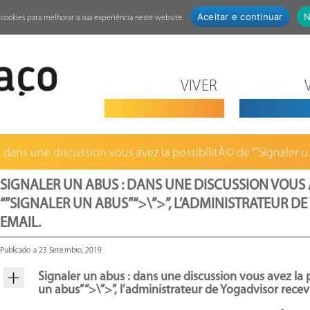
Aceitar e continuar
N
za cookies para melhorar a sua experiência neste website.
VIVER
 dans une discussion vous avez la possibilitÃ© de “”Signaler u..
SIGNALER UN ABUS : DANS UNE DISCUSSION VOUS A
“”SIGNALER UN ABUS” “>\”>”, L’ADMINISTRATEUR 
EMAIL.
Publicado a 23 Setembro, 2019
Signaler un abus : dans une discussion vous avez la p
un abus” “>\”>”, l’administrateur de Yogadvisor recev