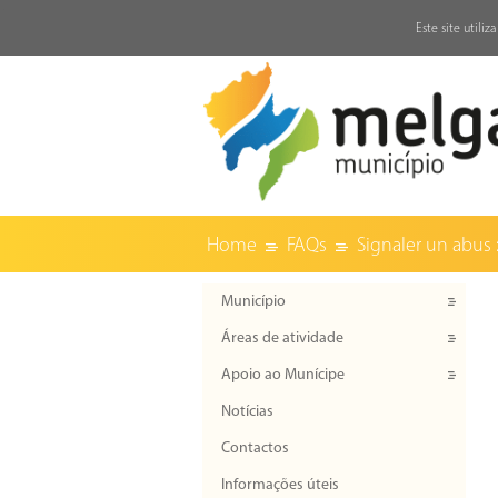
↓
Este site utili
Home
FAQs
Signaler un abus :
Município
Áreas de atividade
Apoio ao Munícipe
Notícias
Contactos
Informações úteis