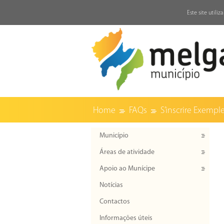
↓
Este site utili
Home
FAQs
S’inscrire Exemple
Município
Áreas de atividade
Apoio ao Munícipe
Notícias
Contactos
Informações úteis