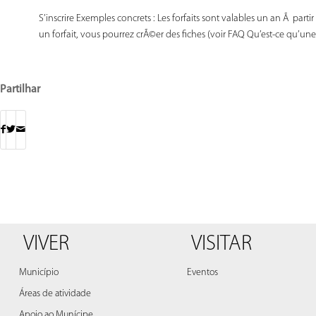
S’inscrire Exemples concrets : Les forfaits sont valables un an Ã partir
un forfait, vous pourrez crÃ©er des fiches (voir FAQ Qu’est-ce qu’une 
Partilhar
VIVER
VISITAR
Município
Eventos
Áreas de atividade
Apoio ao Munícipe