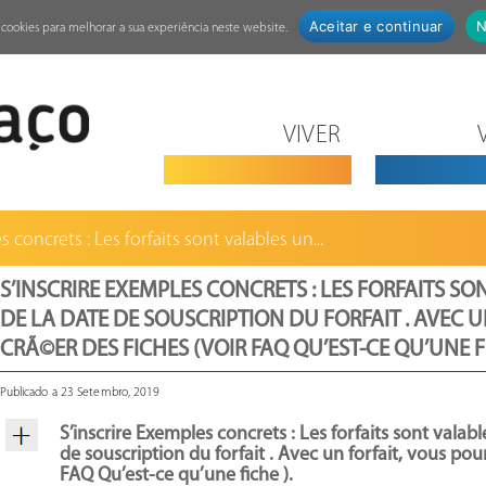
Aceitar e continuar
N
za cookies para melhorar a sua experiência neste website.
VIVER
s concrets : Les forfaits sont valables un...
S’INSCRIRE EXEMPLES CONCRETS : LES FORFAITS SO
DE LA DATE DE SOUSCRIPTION DU FORFAIT . AVEC 
CRÃ©ER DES FICHES (VOIR FAQ QU’EST-CE QU’UNE FI
Publicado a 23 Setembro, 2019
S’inscrire Exemples concrets : Les forfaits sont valab
de souscription du forfait . Avec un forfait, vous pou
FAQ Qu’est-ce qu’une fiche ).