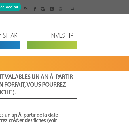
ão aceitar
VISITAR
INVESTIR
NT VALABLES UN AN Ã PARTIR
UN FORFAIT, VOUS POURREZ
CHE ).
les un an Ã partir de la date
rrez crÃ©er des fiches (voir