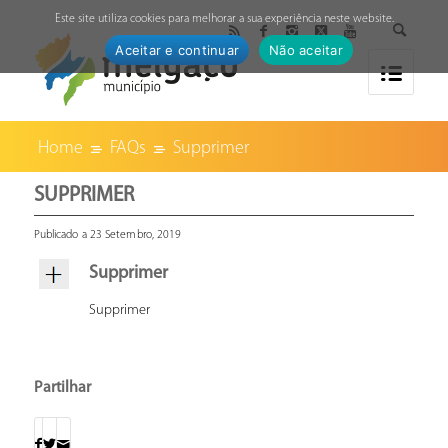
↓
Este site utiliza cookies para melhorar a sua experiência neste website.
Aceitar e continuar
Não aceitar
Home
FAQs
Supprimer
SUPPRIMER
Publicado a 23 Setembro, 2019
Supprimer
Supprimer
Partilhar