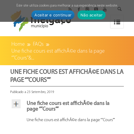
↓
Este site utiliza cookies para melhorar a sua experiência neste website.
Aceitar e continuar
Não aceitar
Home
FAQs
Une fiche cours est affichÃ©e dans la page
“”Cours”&...
UNE FICHE COURS EST AFFICHÃ©E DANS LA
PAGE “”COURS””
Publicado a 23 Setembro, 2019
Une fiche cours est affichÃ©e dans la
page “”Cours””
Une fiche cours est affichÃ©e dans la page “”Cours””