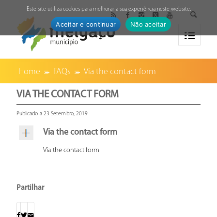
↓
Este site utiliza cookies para melhorar a sua experiência neste website.
Aceitar e continuar
Não aceitar
Home
FAQs
Via the contact form
VIA THE CONTACT FORM
Publicado a 23 Setembro, 2019
Via the contact form
Via the contact form
Partilhar