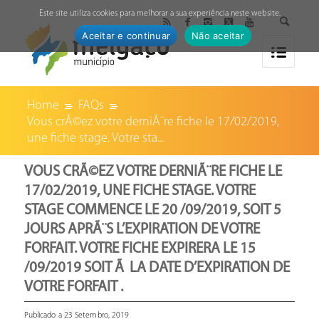
↓
Este site utiliza cookies para melhorar a sua experiência neste website.
Aceitar e continuar
Não aceitar
Home
FAQs
Vous crÃ©ez votre derniÃ¨re fiche le 17/02/2019,
une fiche stage. Votre sta...
VOUS CRÃ©EZ VOTRE DERNIÃ¨RE FICHE LE
17/02/2019, UNE FICHE STAGE. VOTRE
STAGE COMMENCE LE 20 /09/2019, SOIT 5
JOURS APRÃ¨S L’EXPIRATION DE VOTRE
FORFAIT. VOTRE FICHE EXPIRERA LE 15
/09/2019 SOIT Ã LA DATE D’EXPIRATION DE
VOTRE FORFAIT .
Publicado a 23 Setembro, 2019