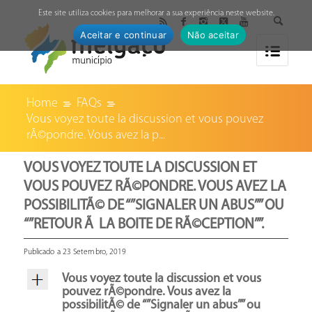
↓
Este site utiliza cookies para melhorar a sua experiência neste website.
Aceitar e continuar
Não aceitar
Home
FAQs
Vous voyez toute la discussion et vous pouvez
rÃ©pondre. Vous avez la p...
VOUS VOYEZ TOUTE LA DISCUSSION ET
VOUS POUVEZ RÃ©PONDRE. VOUS AVEZ LA
POSSIBILITÃ© DE “”SIGNALER UN ABUS”” OU
“”RETOUR Ã LA BOITE DE RÃ©CEPTION””.
Publicado a 23 Setembro, 2019
Vous voyez toute la discussion et vous
pouvez rÃ©pondre. Vous avez la
possibilitÃ© de “”Signaler un abus”” ou