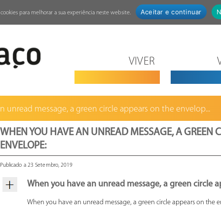
Aceitar e continuar
N
za cookies para melhorar a sua experiência neste website.
VIVER
 unread message, a green circle appears on the envelop...
WHEN YOU HAVE AN UNREAD MESSAGE, A GREEN C
ENVELOPE:
Publicado a 23 Setembro, 2019
When you have an unread message, a green circle a
When you have an unread message, a green circle appears on the e