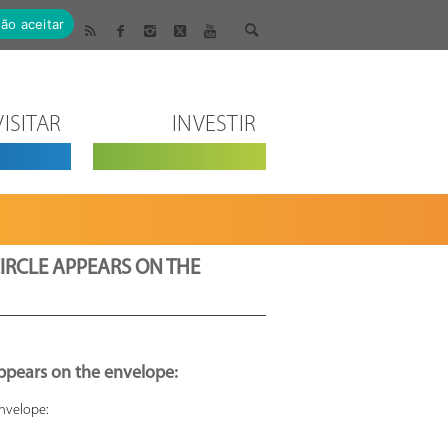
ão aceitar
VISITAR
INVESTIR
IRCLE APPEARS ON THE
ppears on the envelope:
nvelope: