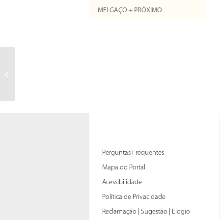
MELGAÇO + PRÓXIMO
You will receive an email notifying
you that you have received a new
message...
Perguntas Frequentes
Mapa do Portal
Acessibilidade
Política de Privacidade
Reclamação | Sugestão | Elogio