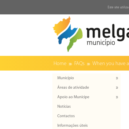
↓
Este site utili
Home
FAQs
When you have an
Município
Áreas de atividade
Apoio ao Munícipe
Notícias
Contactos
Informações úteis