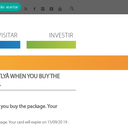
ão aceitar
VISITAR
INVESTIR
CTLYÂ WHEN YOU BUY THE
.
en you buy the package. Your
kage. Your card will expire on 15/09/20 19 .