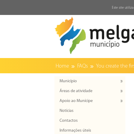
↓
Este site utili
Home
FAQs
You create the fir
Município
Áreas de atividade
Apoio ao Munícipe
Notícias
Contactos
Informações úteis