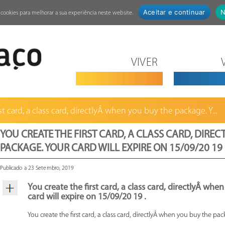
Aceitar e continuar
N
za cookies para melhorar a sua experiência neste website.
VIVER
st card, a class card, directlyÂ when you buy the package. Y...
YOU CREATE THE FIRST CARD, A CLASS CARD, DIRE
PACKAGE. YOUR CARD WILL EXPIRE ON 15/09/20 19 
Publicado a 23 Setembro, 2019
You create the first card, a class card, directlyÂ wh
card will expire on 15/09/20 19 .
You create the first card, a class card, directlyÂ when you buy the pac