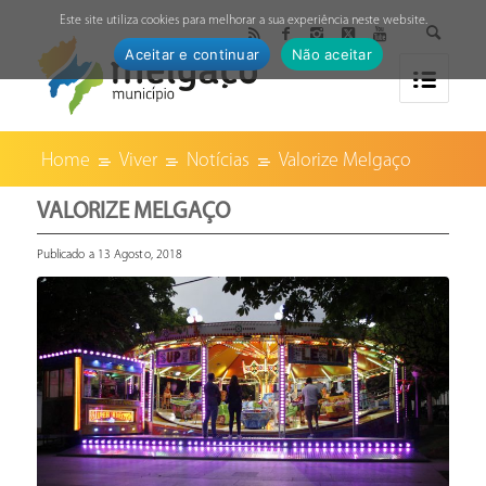
↓
Este site utiliza cookies para melhorar a sua experiência neste website.
Aceitar e continuar
Não aceitar
Home
Viver
Notícias
Valorize Melgaço
VALORIZE MELGAÇO
Publicado a 13 Agosto, 2018