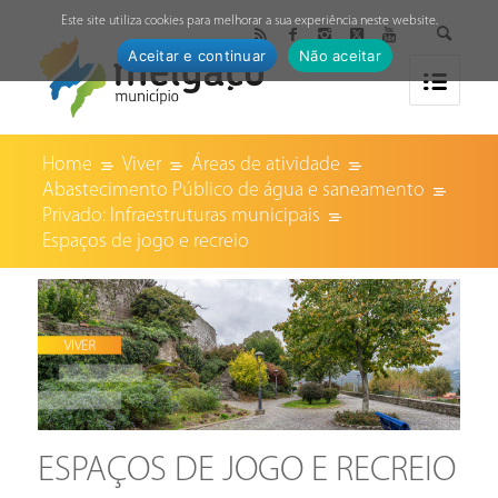
↓
Este site utiliza cookies para melhorar a sua experiência neste website.
Aceitar e continuar
Não aceitar
Home
Viver
Áreas de atividade
Abastecimento Público de água e saneamento
Privado: Infraestruturas municipais
Espaços de jogo e recreio
ESPAÇOS DE JOGO E RECREIO