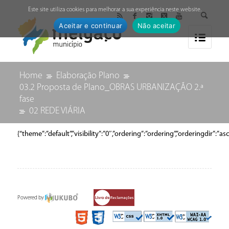
↓
Este site utiliza cookies para melhorar a sua experiência neste website.
Aceitar e continuar
Não aceitar
Home
Elaboração Plano
03.2 Proposta de Plano_OBRAS URBANIZAÇÃO 2.ª
fase
02 REDE VIÁRIA
{“theme”:”default”,”visibility”:”0″,”ordering”:”ordering”,”orderingdir
Powered by