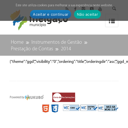
↓
Este site utiliza cookies para melhorar a sua experiência neste website.
Aceitar e continuar
Não aceitar
Home
Instrumentos de Gestão
Prestação de Contas
2014
{“theme”:”ggd”,”visibility”:”0″,”ordering”:”title”,”orderingdir”:”a
Powered by