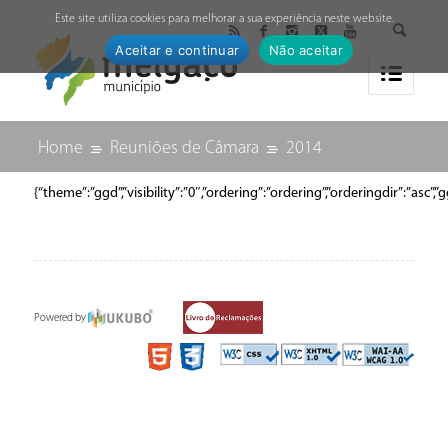
↓
Este site utiliza cookies para melhorar a sua experiência neste website.
Aceitar e continuar
Não aceitar
Home
Reuniões de Câmara
2014
{“theme”:”ggd”,”visibility”:”0″,”ordering”:”ordering”,”orderingdir”
Powered by