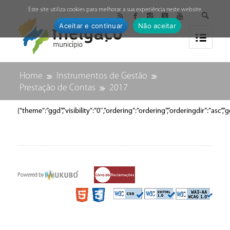
↓
Este site utiliza cookies para melhorar a sua experiência neste website.
Aceitar e continuar
Não aceitar
Home
Instrumentos de Gestão
Prestação de Contas
2017
{“theme”:”ggd”,”visibility”:”0″,”ordering”:”ordering”,”orderingdir”
Powered by