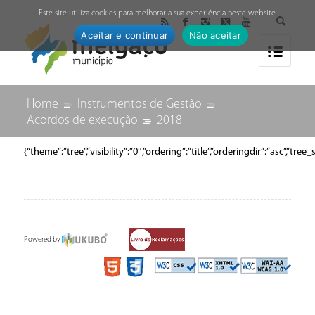
↓
Este site utiliza cookies para melhorar a sua experiência neste website.
Aceitar e continuar
Não aceitar
Home
Instrumentos de Gestão
Acordos de execução
2018
{“theme”:”tree”,”visibility”:”0″,”ordering”:”title”,”orderingdir”:”as
Powered by