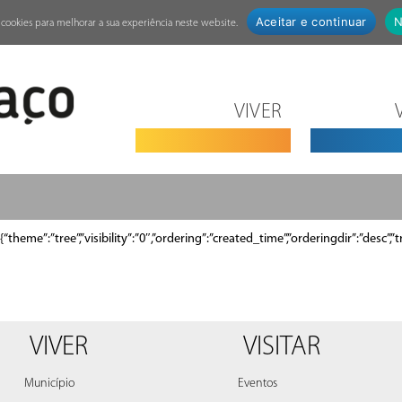
Aceitar e continuar
N
za cookies para melhorar a sua experiência neste website.
VIVER
{“theme”:”tree”,”visibility”:”0″,”ordering”:”created_time”,”orderingdir”:”d
VIVER
VISITAR
Município
Eventos