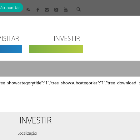
ão aceitar
VISITAR
INVESTIR
esc”,”tree_showcategorytitle”:”1″,”tree_showsubcategories”:”1″,”tree_downlo
INVESTIR
Localização