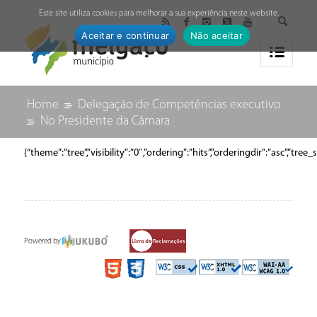
↓
Este site utiliza cookies para melhorar a sua experiência neste website.
Aceitar e continuar
Não aceitar
Home
Delegação de Competências executivo
No Presidente da Câmara
{“theme”:”tree”,”visibility”:”0″,”ordering”:”hits”,”orderingdir”:”asc
Powered by