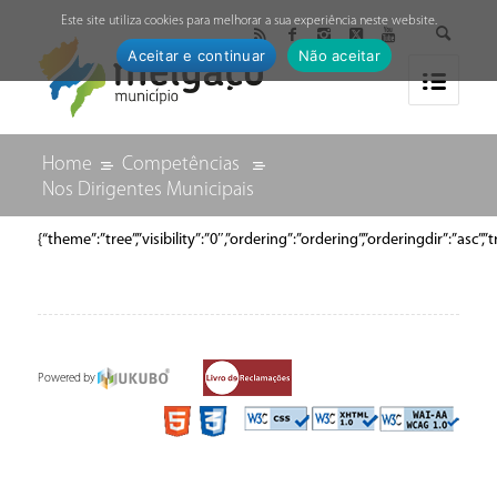
↓
Este site utiliza cookies para melhorar a sua experiência neste website.
Aceitar e continuar
Não aceitar
Home
Competências
Nos Dirigentes Municipais
{“theme”:”tree”,”visibility”:”0″,”ordering”:”ordering”,”orderingdir”:
Powered by