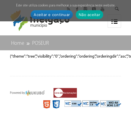
↓
Este site utiliza cookies para melhorar a sua experiência neste website.
Aceitar e continuar
Não aceitar
Home
POSEUR
{“theme”:”tree”,”visibility”:”0″,”ordering”:”ordering”,”orderingdir”:
Powered by