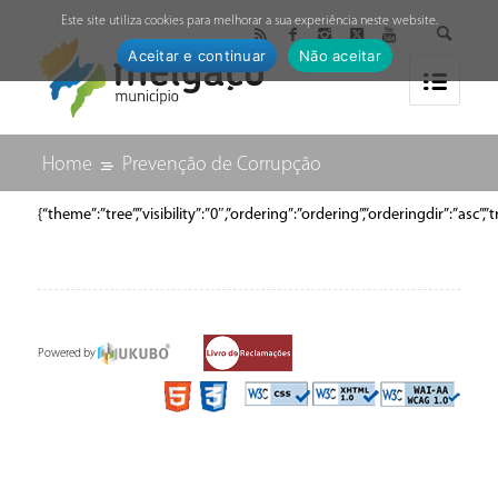
↓
Este site utiliza cookies para melhorar a sua experiência neste website.
Aceitar e continuar
Não aceitar
Home
Prevenção de Corrupção
{“theme”:”tree”,”visibility”:”0″,”ordering”:”ordering”,”orderingdir”:
Powered by