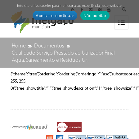
↓
Este site utiliza cookies para melhorar a sua experiência neste website.
Aceitar e continuar
Não aceitar
Home
Documentos
Qualidade Serviço Prestado ao Utilizador Final
Água, Saneamento e Resíduos Ur...
{“theme”:”tree”,”ordering”:”ordering”,”orderingdir”:”asc”,”subcategor
255, 255,
0)”,”tree_showtitle”:”1″,”tree_showdescription”:”1″,”tree_showsize”:
Powered by