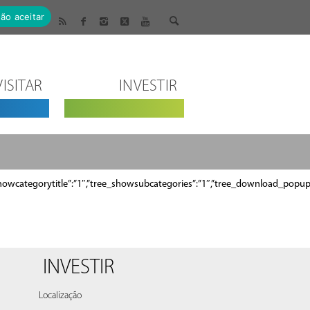
ão aceitar
VISITAR
INVESTIR
”tree_showcategorytitle”:”1″,”tree_showsubcategories”:”1″,”tree_download_po
INVESTIR
Localização