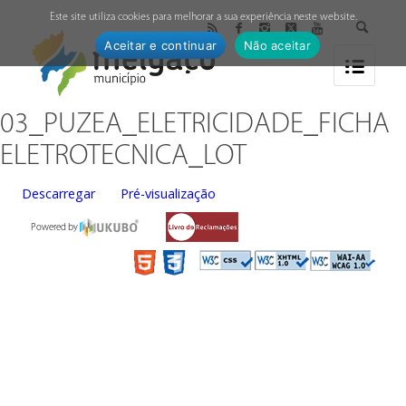
↓
Este site utiliza cookies para melhorar a sua experiência neste website.
Aceitar e continuar
Não aceitar
03_PUZEA_ELETRICIDADE_FICHA
ELETROTECNICA_LOT
Descarregar
Pré-visualização
Powered by