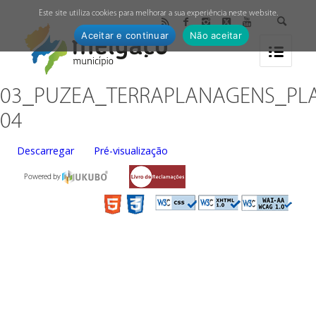
↓
Este site utiliza cookies para melhorar a sua experiência neste website.
Aceitar e continuar
Não aceitar
03_PUZEA_TERRAPLANAGENS_PL
04
Descarregar
Pré-visualização
Powered by