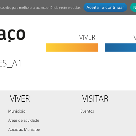
Aceitar e continuar
N
za cookies para melhorar a sua experiência neste website.
VIVER
ES_A1
VIVER
VISITAR
Município
Eventos
Áreas de atividade
Apoio ao Munícipe