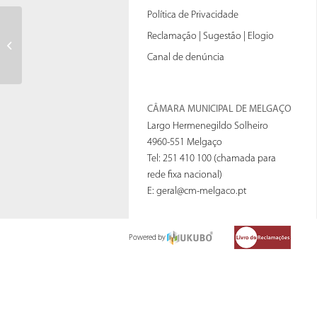
Política de Privacidade
1_22PRJ0202AA_Plantas
Reclamação | Sugestão | Elogio
abastecimento de água_A1
Canal de denúncia
CÂMARA MUNICIPAL DE MELGAÇO
Largo Hermenegildo Solheiro
4960-551 Melgaço
Tel: 251 410 100 (chamada para
rede fixa nacional)
E:
geral@cm-melgaco.pt
Powered by