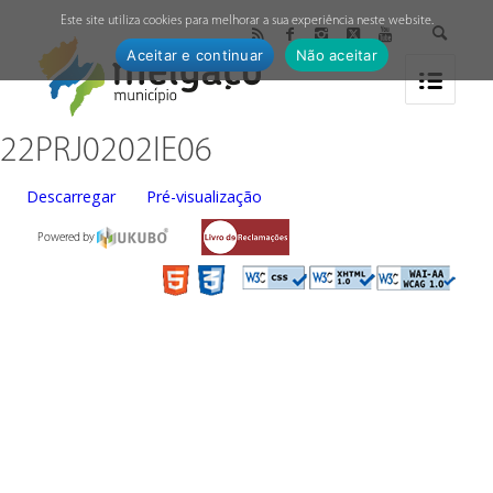
↓
Este site utiliza cookies para melhorar a sua experiência neste website.
Aceitar e continuar
Não aceitar
22PRJ0202IE06
Descarregar
Pré-visualização
Powered by