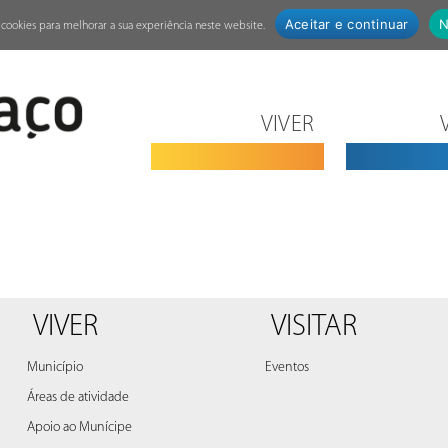
Aceitar e continuar
N
za cookies para melhorar a sua experiência neste website.
VIVER
VIVER
VISITAR
Município
Eventos
Áreas de atividade
Apoio ao Munícipe