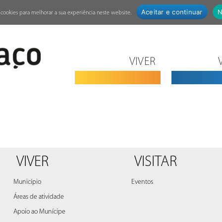
Aceitar e continuar
N
za cookies para melhorar a sua experiência neste website.
VIVER
VIVER
VISITAR
Município
Eventos
Áreas de atividade
Apoio ao Munícipe