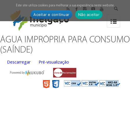
↓
Este site utiliza cookies para melhorar a sua experiência neste website.
Aceitar e continuar
Não aceitar
ÁGUA IMPRÓPRIA PARA CONSUMO
(SAÍNDE)
Descarregar
Pré-visualização
Powered by